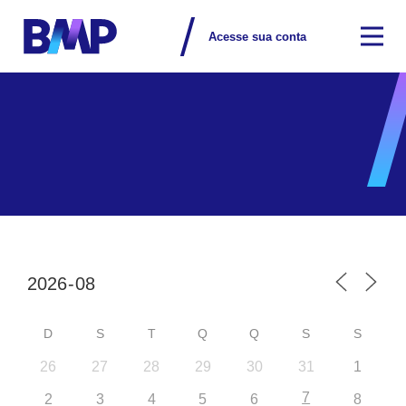
Acesse sua conta
D
S
T
Q
Q
S
S
26
27
28
29
30
31
1
7
2
3
4
5
6
8