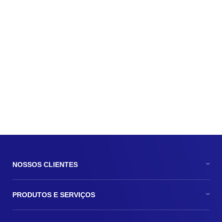
Peac Maquininhas liberou R$ 3,19 bilhões em
2020
Publicado em: 20 abril, 2021
Matérias e Entrevistas
/
Peac Maquininha
/
UOL
NOSSOS CLIENTES
PRODUTOS E SERVIÇOS